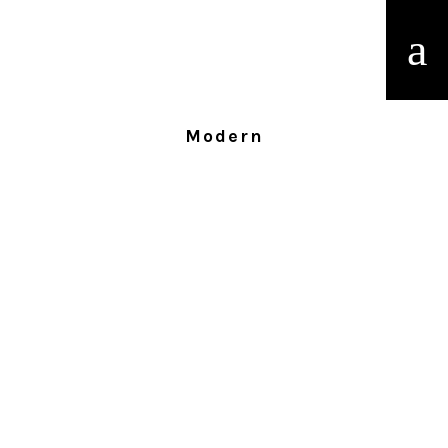
Modern
27. FEBRUAR 2015
Sport & Performancemanagement
Ein Interview mit Jens Dautzenberg,
Deutscher Meister über 400m
erschienen im Januar 2015 unter:
https://www.veda.net/de/blog/sport-